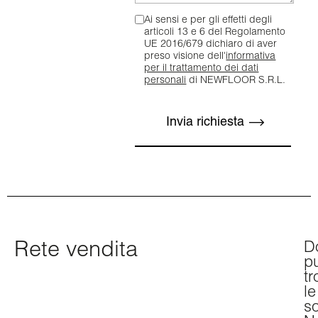
Ai sensi e per gli effetti degli
articoli 13 e 6 del Regolamento
UE 2016/679 dichiaro di aver
preso visione dell'
informativa
per il trattamento dei dati
personali
di NEWFLOOR S.R.L.
Rete vendita
D
p
tr
le
so