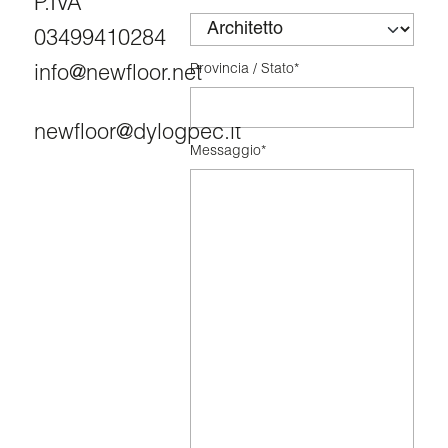
P.IVA
03499410284
Provincia / Stato*
info@newfloor.net
newfloor@dylogpec.it
Messaggio*