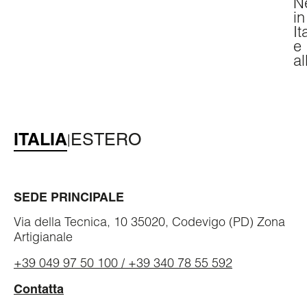
N
in
It
e
al
ITALIA
ESTERO
|
SEDE PRINCIPALE
Via della Tecnica, 10 35020, Codevigo (PD) Zona
Artigianale
+39 049 97 50 100 / +39 340 78 55 592
Contatta