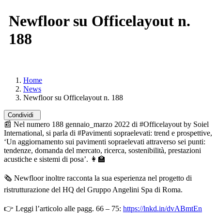
Newfloor su Officelayout n.
188
Home
News
Newfloor su Officelayout n. 188
Condividi
📰 Nel numero 188 gennaio_marzo 2022 di
#Officelayout
by
Soiel
International
, si parla di
#Pavimenti
sopraelevati: trend e prospettive,
‘Un aggiornamento sui pavimenti sopraelevati attraverso sei punti:
tendenze, domanda del mercato, ricerca, sostenibilità, prestazioni
acustiche e sistemi di posa’. 👩‍🏫
🗞 Newfloor inoltre racconta la sua esperienza nel progetto di
ristrutturazione del HQ del Gruppo Angelini Spa di Roma.
👉 Leggi l’articolo alle pagg. 66 – 75:
https://lnkd.in/dvABmtEn