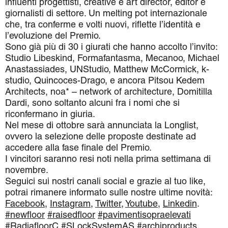
influenti progettisti, creative e art director, editor e
giornalisti di settore. Un melting pot internazionale
che, tra conferme e volti nuovi, riflette l’identità e
l’evoluzione del Premio.
Sono già più di 30 i giurati che hanno accolto l’invito:
Studio Libeskind, Formafantasma, Mecanoo, Michael
Anastassiades, UNStudio, Matthew McCormick, k-
studio, Quincoces-Drago, e ancora Pitsou Kedem
Architects, noa* – network of architecture, Domitilla
Dardi, sono soltanto alcuni fra i nomi che si
riconfermano in giuria.
Nel mese di ottobre sarà annunciata la Longlist,
ovvero la selezione delle proposte destinate ad
accedere alla fase finale del Premio.
I vincitori saranno resi noti nella prima settimana di
novembre.
Seguici sui nostri canali social e grazie al tuo like,
potrai rimanere informato sulle nostre ultime novità:
Facebook
,
Instagram
,
Twitter
,
Youtube
,
Linkedin
.
#newfloor
#raisedfloor
#pavimentisopraelevati
#RadiafloorC
#SLockSystemAS
#archiproducts