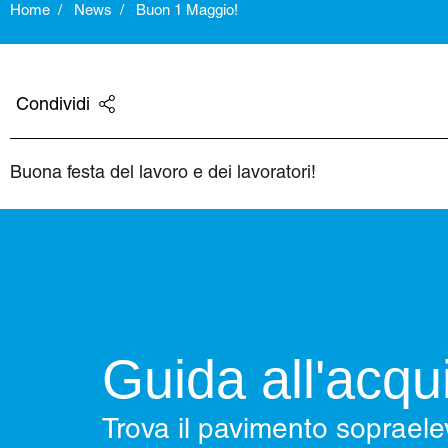
Home
News
Buon 1 Maggio!
Condividi
Buona festa del lavoro e dei lavoratori!
Guida all'acqu
Trova il pavimento sopraele