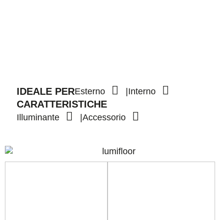
Home
Prodotti
Luminosi
Lumifloor
IDEALE PER
Esterno
Interno
CARATTERISTICHE
Illuminante
Accessorio