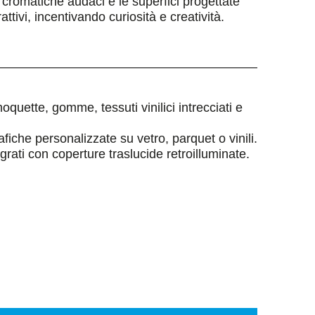
cromatiche audaci e le superfici progettate
attivi, incentivando curiosità e creatività.
moquette, gomme, tessuti vinilici intrecciati e
fiche personalizzate su vetro, parquet o vinili.
grati con coperture traslucide retroilluminate.