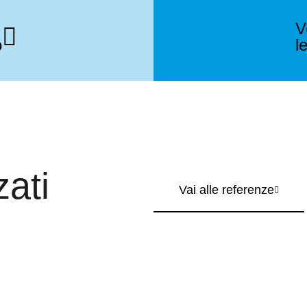
V
o
l
zati
Vai alle referenze